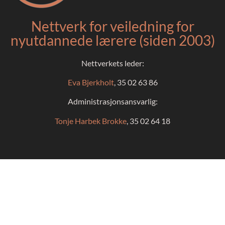
Nettverk for veiledning for
nyutdannede lærere (siden 2003)
Nettverkets leder:
Eva Bjerkholt
, 35 02 63 86
Administrasjonsansvarlig:
Tonje Harbek Brokke
, 35 02 64 18