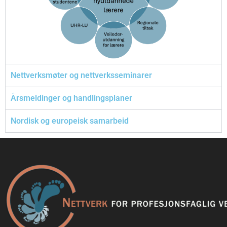
Nettverksmøter og nettverksseminarer
Årsmeldinger og handlingsplaner
Nordisk og europeisk samarbeid