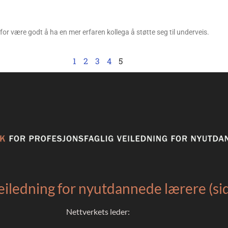
or være godt å ha en mer erfaren kollega å støtte seg til underveis.
1
2
3
4
5
eiledning for nyutdannede lærere (s
Nettverkets leder: