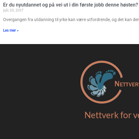
Er du nyutdannet og på vei ut i din første jobb denne høsten?
juli 20, 2017
Overgangen fra utdanning til yrke kan være utfordrende, og det kan derf
Les mer »
Nettverk for v