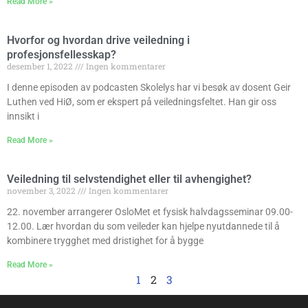
Read More »
Hvorfor og hvordan drive veiledning i
profesjonsfellesskap?
desember 1, 2022
Ingen kommentarer
I denne episoden av podcasten Skolelys har vi besøk av dosent Geir
Luthen ved HiØ, som er ekspert på veiledningsfeltet. Han gir oss
innsikt i
Read More »
Veiledning til selvstendighet eller til avhengighet?
november 3, 2022
Ingen kommentarer
22. november arrangerer OsloMet et fysisk halvdagsseminar 09.00-
12.00. Lær hvordan du som veileder kan hjelpe nyutdannede til å
kombinere trygghet med dristighet for å bygge
Read More »
1
2
3